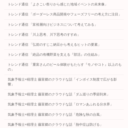
トレンド通信 「よさこい祭りから感じた地域イベントの未来像」
トレンド通信 「ボーダーレス商品開発やフェーズフリーの考え方に注目」
トレンド通信 「富裕層向けビジネスについて考えてみる」
トレンド通信 「川上思考、川下思考のすすめ」
トレンド通信 「弘前のすじこ納豆から考えるヒットの要素」
トレンド通信 「絶品の有機野菜を支える『部活』の仕組み」
トレンド通信 「重富さんのビール体験がもたらす『モノやコト』以上のも
の」
気象予報士×税理士 藤富郷のクラウドな話「インボイス制度で広がる影
響」
気象予報士×税理士 藤富郷のクラウドな話「ダム巡りの季節到来」
気象予報士×税理士 藤富郷のクラウドな話「ロマンあふれる分水界」
気象予報士×税理士 藤富郷のクラウドな話「危険な秋の台風」
気象予報士×税理士 藤富郷のクラウドな話「熱中症は防げる」