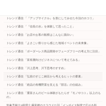
トレンド通信
『夢をかなえる、困りごとを解決する』が高付加価値のカギ
トレンド通信 「『アップサイクル』を形にしてみせた今治のホコリ」
トレンド通信 「『信長の水』を体験して思ったこと」
トレンド通信 「お店やお客の観察はこんなに面白い」
トレンド通信 「よさこい祭りから感じた地域イベントの未来像」
トレンド通信 「ボーダーレス商品開発やフェーズフリーの考え方に注目」
トレンド通信 「富裕層向けビジネスについて考えてみる」
トレンド通信 「川上思考、川下思考のすすめ」
トレンド通信 「弘前のすじこ納豆から考えるヒットの要素」
トレンド通信 「絶品の有機野菜を支える『部活』の仕組み」
トレンド通信 「重富さんのビール体験がもたらす『モノやコト』以上のも
の」
気象予報士×税理士 藤富郷のクラウドな話「インボイス制度で広がる影