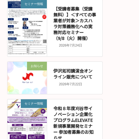
セミナー情報
【受講者募集（受講
無料）】＜すべての事
業者が対象＞カスハ
ラ対策義務化への実
務対応セミナー
（9/8（火）開催）
2026年7月24日
お知らせ
伊沢拓司講演会オン
ライン販売について
2026年7月22日
セミナー情報
令和８年度刈谷市イ
ノベーション企業化
プログラムELEVATE
新規事業開発セミナ
ー 参加者募集のお知
らせ