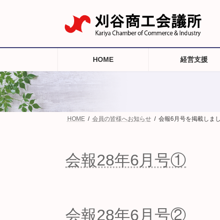
コ
ナ
ン
ビ
テ
ゲ
ン
ー
ツ
シ
へ
ョ
HOME
経営支援
ス
ン
キ
に
ッ
移
プ
動
HOME
会員の皆様へお知らせ
会報6月号を掲載しま
会報28年6月号①
会報28年6月号②