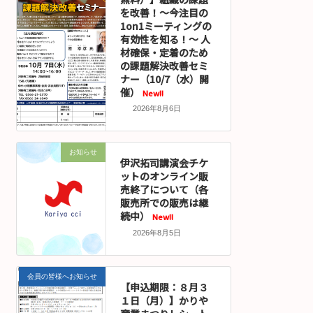
を改善！～今注目の
1on1ミーティングの
有効性を知る！～ 人
材確保・定着のため
の課題解決改善セミ
ナー（10/7（水）開
催）
New!!
2026年8月6日
お知らせ
伊沢拓司講演会チケ
ットのオンライン販
売終了について（各
販売所での販売は継
続中）
New!!
2026年8月5日
会員の皆様へお知らせ
【申込期限：８月３
１日（月）】かりや