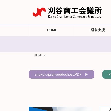
コ
ナ
ン
ビ
テ
ゲ
ン
ー
ツ
シ
へ
ョ
HOME
経営支援
ス
ン
キ
に
ッ
移
プ
動
HOME
shokokaigishogodochosa