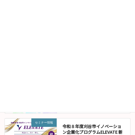
セミナー情報
【受講者募集（受講無料）】＜
すべての事業者が対象＞カスハ
ラ対策義務化への実務対応セミ
ナー（9/8（火）開催）
2026年7月24日
お知らせ
伊沢拓司講演会オンライン販売
について
2026年7月22日
セミナー情報
令和８年度刈谷市イノベーショ
ン企業化プログラムELEVATE 新