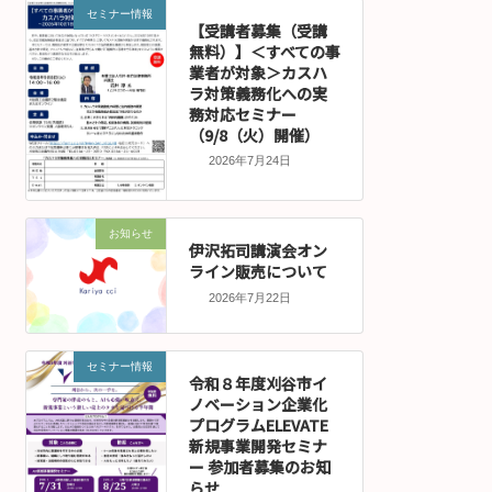
セミナー情報
【受講者募集（受講
無料）】＜すべての事
業者が対象＞カスハ
ラ対策義務化への実
務対応セミナー
（9/8（火）開催）
2026年7月24日
お知らせ
伊沢拓司講演会オン
ライン販売について
2026年7月22日
セミナー情報
令和８年度刈谷市イ
ノベーション企業化
プログラムELEVATE
新規事業開発セミナ
ー 参加者募集のお知
らせ