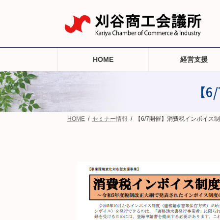
コ
ナ
ン
ビ
テ
ゲ
ン
ー
ツ
シ
へ
ョ
HOME
経営支援
ス
ン
キ
に
ッ
移
【6
プ
動
HOME
セミナー情報
【6/7開催】消費税インボイス