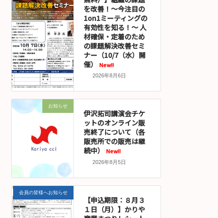
を改善！～今注目の
1on1ミーティングの
有効性を知る！～ 人
材確保・定着のため
の課題解決改善セミ
ナー（10/7（水）開
催）
New!!
2026年8月6日
お知らせ
伊沢拓司講演会チケ
ットのオンライン販
売終了について（各
販売所での販売は継
続中）
New!!
2026年8月5日
会員の皆様へお知らせ
【申込期限：８月３
１日（月）】かりや