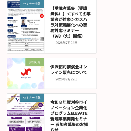
セミナー情報
【受講者募集（受講
無料）】＜すべての事
業者が対象＞カスハ
ラ対策義務化への実
務対応セミナー
（9/8（火）開催）
2026年7月24日
お知らせ
伊沢拓司講演会オン
ライン販売について
2026年7月22日
セミナー情報
令和８年度刈谷市イ
ノベーション企業化
プログラムELEVATE
新規事業開発セミナ
ー 参加者募集のお知
らせ