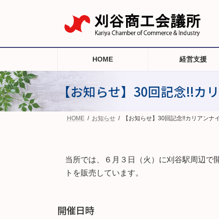
コ
ナ
ン
ビ
テ
ゲ
ン
ー
ツ
シ
へ
ョ
HOME
経営支援
ス
ン
キ
に
ッ
移
【お知らせ】30回記念!!
プ
動
HOME
お知らせ
【お知らせ】30回記念!!カリアン
当所では、６月３日（火）に刈谷駅周辺で開
トを販売しています。
開催日時