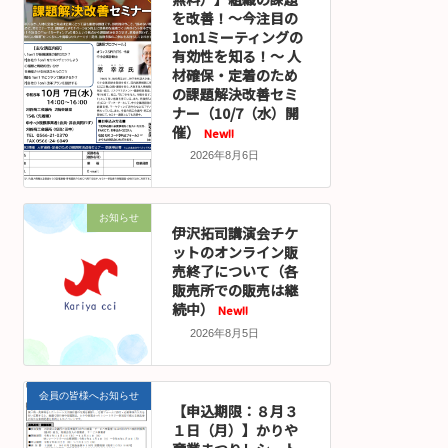
を改善！～今注目の
1on1ミーティングの
有効性を知る！～ 人
材確保・定着のため
の課題解決改善セミ
ナー（10/7（水）開
催）
New!!
2026年8月6日
お知らせ
伊沢拓司講演会チケ
ットのオンライン販
売終了について（各
販売所での販売は継
続中）
New!!
2026年8月5日
会員の皆様へお知らせ
【申込期限：８月３
１日（月）】かりや