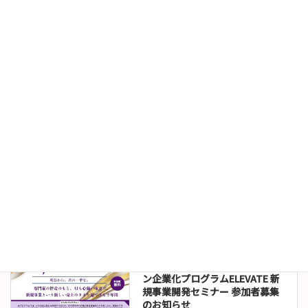
【受講者募集（受講無料）】＜
すべての事業者が対象＞カスハ
ラ対策義務化への実務対応セミ
ナー（9/8（火）開催）
2026年7月24日
お知らせ
伊沢拓司講演会オンライン販売
について
2026年7月22日
セミナー情報
令和８年度刈谷市イノベーショ
ン企業化プログラムELEVATE 新
規事業開発セミナー 参加者募集
のお知らせ