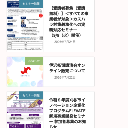
セミナー情報
【受講者募集（受講
無料）】＜すべての事
業者が対象＞カスハ
ラ対策義務化への実
務対応セミナー
（9/8（火）開催）
2026年7月24日
お知らせ
伊沢拓司講演会オン
ライン販売について
2026年7月22日
セミナー情報
令和８年度刈谷市イ
ノベーション企業化
プログラムELEVATE
新規事業開発セミナ
ー 参加者募集のお知
らせ