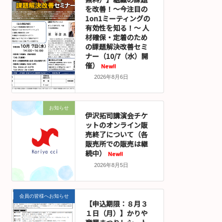
を改善！～今注目の
1on1ミーティングの
有効性を知る！～ 人
材確保・定着のため
の課題解決改善セミ
ナー（10/7（水）開
催）
New!!
2026年8月6日
お知らせ
伊沢拓司講演会チケ
ットのオンライン販
売終了について（各
販売所での販売は継
続中）
New!!
2026年8月5日
会員の皆様へお知らせ
【申込期限：８月３
１日（月）】かりや