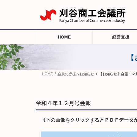
コ
ナ
ン
ビ
テ
ゲ
ン
ー
ツ
シ
へ
ョ
HOME
経営支援
ス
ン
キ
に
ッ
移
【
プ
動
HOME
会員の皆様へお知らせ
【お知らせ】会報１２
令和４年１２月号会報
《下の画像をクリックするとＰＤＦデータ