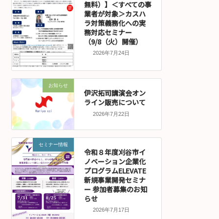
無料）】＜すべての事
業者が対象＞カスハ
ラ対策義務化への実
務対応セミナー
（9/8（火）開催）
2026年7月24日
お知らせ
伊沢拓司講演会オン
ライン販売について
2026年7月22日
セミナー情報
令和８年度刈谷市イ
ノベーション企業化
プログラムELEVATE
新規事業開発セミナ
ー 参加者募集のお知
らせ
2026年7月17日