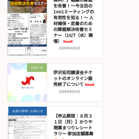
を改善！～今注目の
1on1ミーティングの
有効性を知る！～ 人
材確保・定着のため
の課題解決改善セミ
ナー（10/7（水）開
催）
New!!
2026年8月6日
お知らせ
伊沢拓司講演会チケ
ットのオンライン販
売終了について
New!!
2026年8月5日
会員の皆様へお知らせ
【申込期限：８月３
１日（月）】かりや
商業まつりレシート
ラリー 参加店舗募集