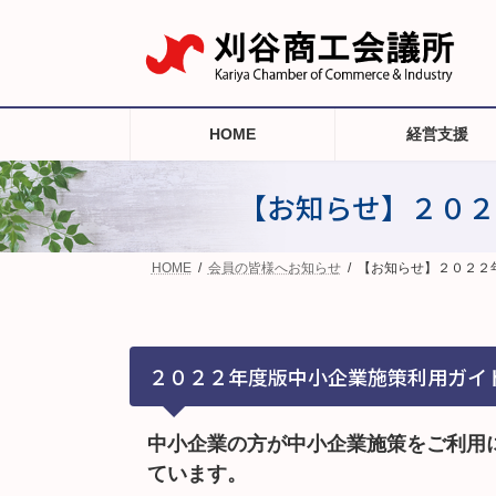
コ
ナ
ン
ビ
テ
ゲ
ン
ー
ツ
シ
へ
ョ
HOME
経営支援
ス
ン
キ
に
ッ
移
【お知らせ】２０２
プ
動
HOME
会員の皆様へお知らせ
【お知らせ】２０２２
２０２２年度版中小企業施策利用ガイ
中小企業の方が中小企業施策をご利用
ています。