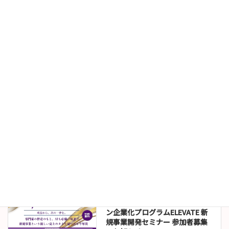
セミナー情報
【受講者募集（受講無料）】＜
すべての事業者が対象＞カスハ
ラ対策義務化への実務対応セミ
ナー（9/8（火）開催）
2026年7月24日
お知らせ
伊沢拓司講演会オンライン販売
について
2026年7月22日
セミナー情報
令和８年度刈谷市イノベーショ
ン企業化プログラムELEVATE 新
規事業開発セミナー 参加者募集