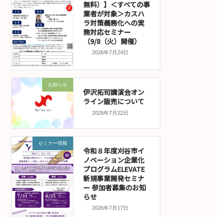
無料）】＜すべての事
業者が対象＞カスハ
ラ対策義務化への実
務対応セミナー
（9/8（火）開催）
2026年7月24日
お知らせ
伊沢拓司講演会オン
ライン販売について
2026年7月22日
セミナー情報
令和８年度刈谷市イ
ノベーション企業化
プログラムELEVATE
新規事業開発セミナ
ー 参加者募集のお知
らせ
2026年7月17日