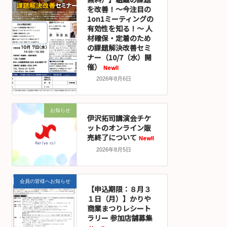
を改善！～今注目の
1on1ミーティングの
有効性を知る！～ 人
材確保・定着のため
の課題解決改善セミ
ナー（10/7（水）開
催）
New!!
2026年8月6日
お知らせ
伊沢拓司講演会チケ
ットのオンライン販
売終了について
New!!
2026年8月5日
会員の皆様へお知らせ
【申込期限：８月３
１日（月）】かりや
商業まつりレシート
ラリー 参加店舗募集