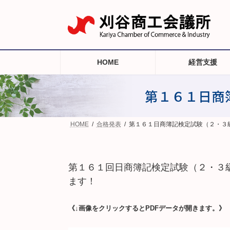
コ
ナ
ン
ビ
テ
ゲ
ン
ー
ツ
シ
へ
ョ
HOME
経営支援
ス
ン
キ
に
ッ
移
第１６１日商
プ
動
HOME
合格発表
第１６１日商簿記検定試験（２・３
第１６１
回日商簿記検定試験（２・３
ます！
《↓画像をクリックするとPDFデータが開きます。》