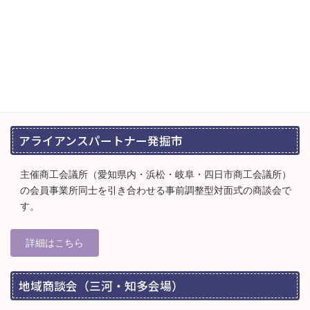
コ
ナ
ン
ビ
テ
ゲ
ン
ー
ツ
シ
各種商談会
へ
ョ
ス
ン
キ
に
HOME
各種商談会
ッ
移
プ
動
アライアンスパートナー発掘市
主催商工会議所（愛知県内・浜松・岐阜・四日市商工会議所）
の会員事業所同士を引き合わせる事前調整型対面式の商談会で
す。
詳細はこちら
地域商談会（三河・知多会場）